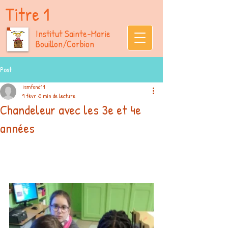
Titre 1
Institut Sainte-Marie
Bouillon/Corbion
Post
ismfond11
9 févr.
0 min de lecture
Chandeleur avec les 3e et 4e
années