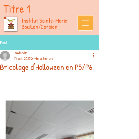
Titre 1
Institut Sainte-Marie
Bouillon/Corbion
Post
ismfond11
17 oct. 2025
0 min de lecture
Bricolage d'Halloween en P5/P6