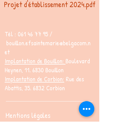
Projet d'établissement 2024.pdf
Tél :
061 46 77 95
/
bouillon.efsaintemarie@belgacom.n
et
Implantation de Bouillon:
Boulevard
Heynen, 11. 6830 Bouillon
Implantation de Corbion:
Rue des
Abattis, 35. 6832 Corbion
Mentions légales
Politique en matière de cookies